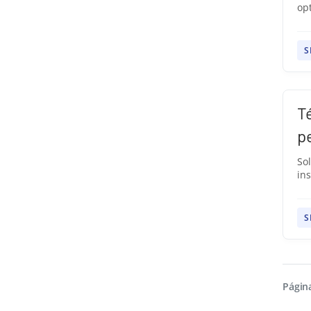
opt
S
T
p
Sol
in
S
Página