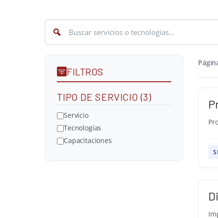
Página
FILTROS
TIPO DE SERVICIO (3)
P
Servicio
Pr
Tecnologías
Capacitaciones
S
D
Imp